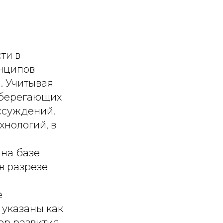
ти в
инципов
. Учитывая
сберегающих
ссуждений.
нологий, в
на базе
в разрезе
е
 указаны как
ор развития