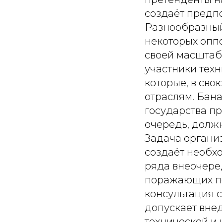
создаёт предп
Разнообразный
некоторых опп
своей масштаб
участники тех
которые, в св
отраслям. Бан
государства пр
очередь, долж
Задача органи
создаёт необх
ряда внеочере
поражающих по
консультация с
допускает вне
технической и 