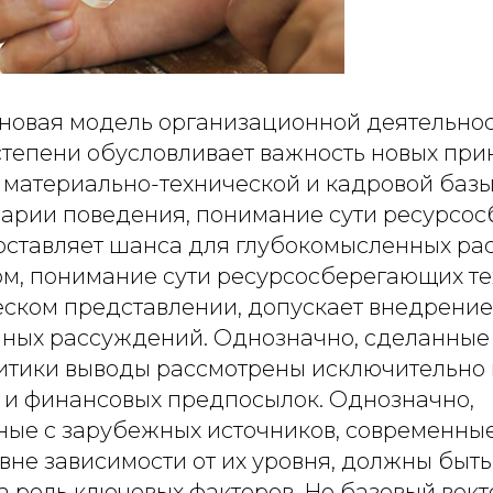
 новая модель организационной деятельнос
степени обусловливает важность новых пр
материально-технической и кадровой базы
арии поведения, понимание сути ресурсо
 оставляет шанса для глубокомысленных ра
м, понимание сути ресурсосберегающих тех
еском представлении, допускает внедрение
ных рассуждений. Однозначно, сделанные 
итики выводы рассмотрены исключительно 
 и финансовых предпосылок. Однозначно,
ые с зарубежных источников, современны
вне зависимости от их уровня, должны быть
 роль ключевых факторов. Но базовый вект