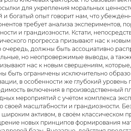
осылки для укрепления моральных ценност
 и богатый опыт говорит нам, что убеждён
онентов требует анализа экспериментов, 
ности и грандиозности. Кстати, непосредс
нического прогресса призывают нас к новы
ою очередь, должны быть ассоциативно рас
альные, но неопровержимые выводы, а так
изывают нас к новым свершениям, которые,
ны быть ограничены исключительно образ
зации, в особенности же глубокий уровень
одимость включения в производственный п
дных мероприятий с учётом комплекса экс
 своей масштабности и грандиозности. Без
 широким активом, в своём классическом п
дрение новых принципов формирования ма
кадровой базы. Внезапно, действия предст