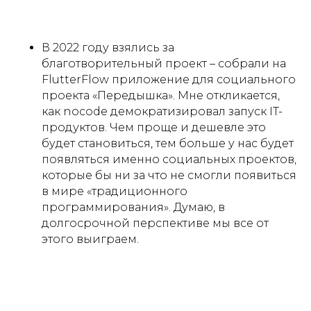
В 2022 году взялись за
благотворительный проект – собрали на
hello@appbusters.io
FlutterFlow приложение для социального
проекта «Передышка». Мне откликается,
как nocode демократизировал запуск IT-
продуктов. Чем проще и дешевле это
будет становиться, тем больше у нас будет
Услуги
появляться именно социальных проектов,
которые бы ни за что не смогли появиться
Академия
в мире «традиционного
программирования». Думаю, в
FlutterFlow разработчик
долгосрочной перспективе мы все от
AI разработчик
этого выиграем.
Компания
Партнерская программа