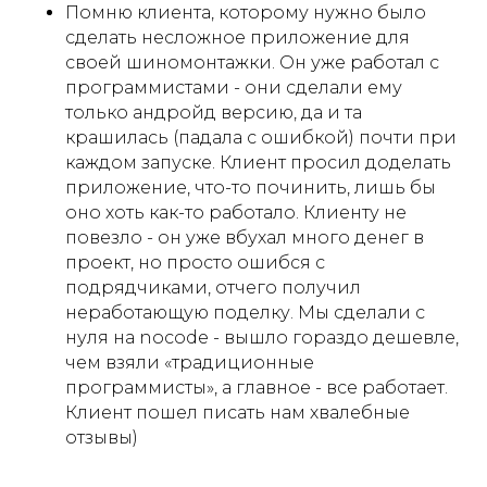
Помню клиента, которому нужно было
сделать несложное приложение для
своей шиномонтажки. Он уже работал с
программистами - они сделали ему
только андройд версию, да и та
крашилась (падала с ошибкой) почти при
каждом запуске. Клиент просил доделать
приложение, что-то починить, лишь бы
оно хоть как-то работало. Клиенту не
повезло - он уже вбухал много денег в
проект, но просто ошибся с
подрядчиками, отчего получил
неработающую поделку. Мы сделали с
нуля на nocode - вышло гораздо дешевле,
чем взяли «традиционные
программисты», а главное - все работает.
Клиент пошел писать нам хвалебные
отзывы)