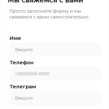
hello@appbusters.io
Услуги
Академия
FlutterFlow разработчик
AI разработчик
Компания
Партнерская программа
Блог