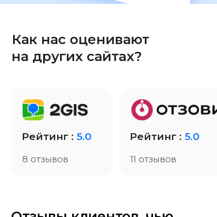
Рейтинг :
5.0
Рейтинг :
5.0
8 отзывов
11 отзывов
Отзывы клиентов, чью
идею мы превратили
в IT бизнес
Руслан
Степ