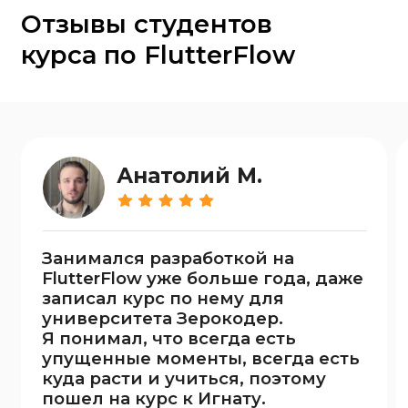
университета Зерокодер.
досту
Я понимал, что всегда есть
Посл
упущенные моменты, всегда есть
меня
куда расти и учиться, поэтому
прое
пошел на курс к Игнату.
Разр
курир
К моему удивлению я узнал
разоб
сильно больше нового, чем
каче
рассчитывал. Блоки про Supabase
Отли
и программирование на Node.js
возм
были крайне полезными в работе
закре
над проектом.
Читать весь отзыв
Читат
Читать все отзывы