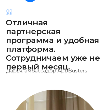
Все было
максимально
прозрачно и
оперативно.
Для меня теперь это
новый источник
дохода.
Валентин, амбассадор AppBusters