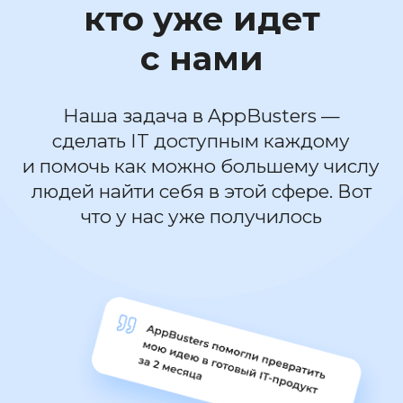
Описание проекта
Ваш вопрос (опц.)
Расскажите о себе
Наша задача в AppBusters —
сделать IT доступным каждому
и помочь как можно большему числу
людей найти себя в этой сфере. Вот
что у нас уже получилось
Я
Я
Я
даю согласие на обработку
даю согласие на обработку
даю согласие на обработку
персональных данных
персональных данных
персональных данных
Я соглашаюсь
Я соглашаюсь
Я соглашаюсь
c политикой
c политикой
c политикой
конфиденциальности
конфиденциальности
конфиденциальности
Оставить заявку
Оставить заявку
Оставить заявку
Как нас оценивают
на других сайтах?