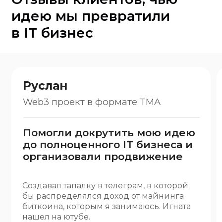
Web3 проект в формате TMA
Out &
Помогли докрутить мою идею
Прод
до полноценного IT бизнеса и
ключ
организовали продвижение
подр
Без 
Создавал тапалку в телеграм, в которой
Обрати
бы распределялся доход от майнинга
прило
биткоина, которым я занимаюсь. Игната
сейчас
нашел на ютубе.
рынок
Приятно удивило внимание Игната и
Владим
команды к моему проекту – отвечали на
опера
все вопросы, предлагали идеи, даже
пожел
отговорили меня от лишних трат)).
прилож
Еще понравилось то, что добавили в мой
нелегк
проект функции и подходы, которые
с этим
хорошо себя зарекомендовали в других
на 3 
проектах.
всю д
Посмотреть результат
Посмо