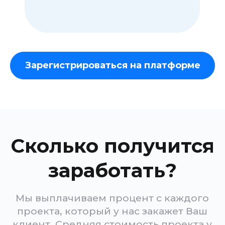
Спрос на мобильные
приложения растет из
года в год
Всё больше людей выходят
в интернет и решают свои
задачи с мобильного
телефона
Всё больше предприимчивых
людей это видит и старается
заработать, запуская свои
продукты
Цифровизация бизнеса в
России идёт семимильными
шагами и всё больше
классических бизнесов
обращаются за IT решениями