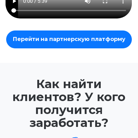
В общем - приложения
заказывают совершенно разные
люди, с разным статусом и из
разных городов. Поэтому искать
клиентов можно…
ВЕЗДЕ
Я более чем уверен, что даже
если дать объявление в газету -
там тоже найдутся желающие
запустить своё приложение =))
Почему нас безопасно