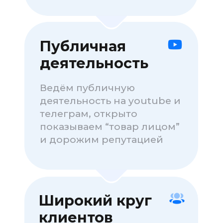
15% от чека
От 5 до 15
в среднем
клиентов
150к с клиента
20% от чека
Больше 15
в среднем 200к
клиентов
с клиента
Выплаты сразу, по запросу,
удобными способами
Можем выплачивать в крипте,
либо просто переводом на карту