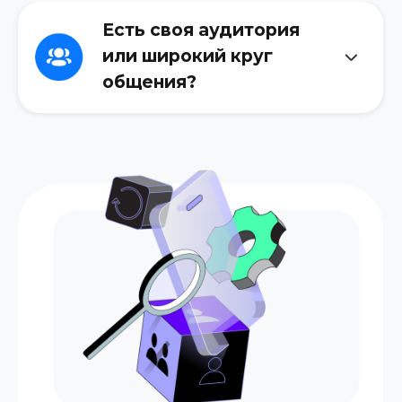
Публичная
деятельность
Ведём публичную
деятельность на youtube и
телеграм, открыто
показываем “товар лицом”
и дорожим репутацией
Широкий круг
клиентов
Работаем как с физлицами,
так и с корпоративными
клиентами