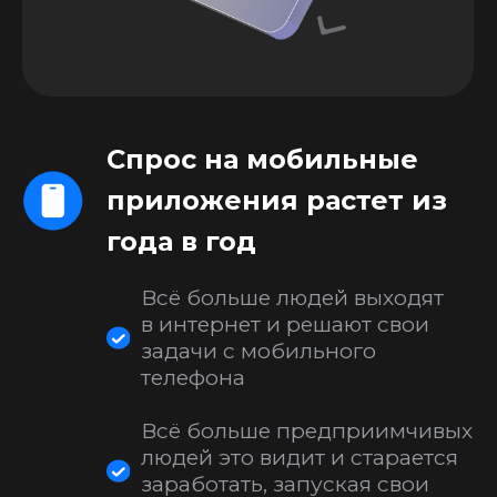
hello@appbusters.io
Услуги
Академия
FlutterFlow разработчик
AI разработчик
Компания
Партнерская программа