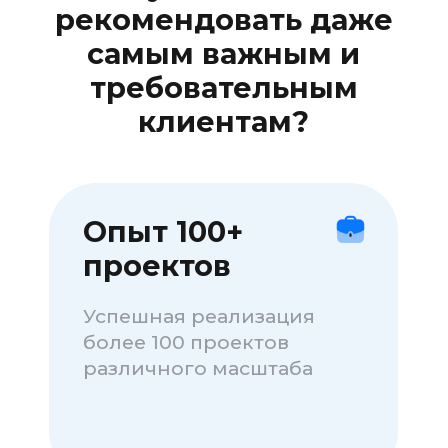
Сколько получится
заработать?
Мы выплачиваем процент с каждого
проекта, который у нас закажет Ваш
клиент. Средняя стоимость проекта у
нас 1 млн. рублей
Сколько вы
привлекли
Сколько
клиентов? (за
выплачиваем
все время)
10% от чека
До 5 клиентов
в среднем
100к с клиента