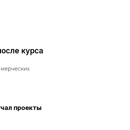
после курса
ммерческих
учал проекты