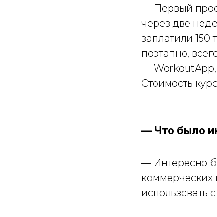
— Первый прое
через две неде
заплатили 150 
поэтапно, всег
— WorkoutApp, 
Стоимость кур
— Что было и
— Интересно бы
коммерческих п
использовать с