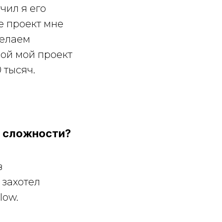
чил я его
е проект мне
Делаем
рой мой проект
 тысяч.
ло сложности?
в
 захотел
low.