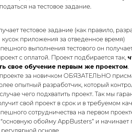
податься на тестовое задание.
лучает тестовое задание (как правило, разр
кусок приложения за отведенное время)
спешного выполнения тестового он получает
роект с оплатой. Проект подбирается так,
ч
ть свое обучение первым же проектом
.
 проекте за новичком ОБЯЗАТЕЛЬНО присм
более опытный разработчик, который контро
случае чего подхватить проект. Так мы гара
олучит свой проект в срок и в требуемом кач
спешного сотрудничества на первом проект
 “основную обойму AppBusters” и начинает 
 регулярной основе.