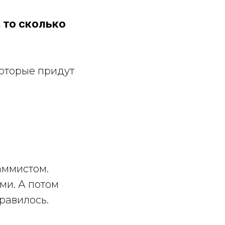
 то сколько
оторые придут
аммистом.
ми. А потом
равилось.