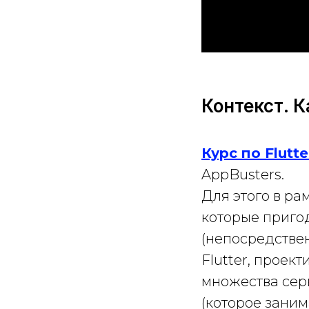
Контекст. К
Курс по Flutt
AppBusters.
Для этого в ра
которые приго
(непосредствен
Flutter, проек
множества серв
(которое заним