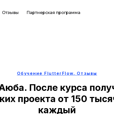
Отзывы
Партнерская программа
вяжемся с вами
вяжемся с вами
вяжемся с вами
полните форму и мы свяжемся с вами самос
полните форму и мы свяжемся с вами самос
полните форму и мы свяжемся с вами самос
Обучение FlutterFlow. Отзывы
Аюба. После курса полу
их проекта от 150 тыся
каждый