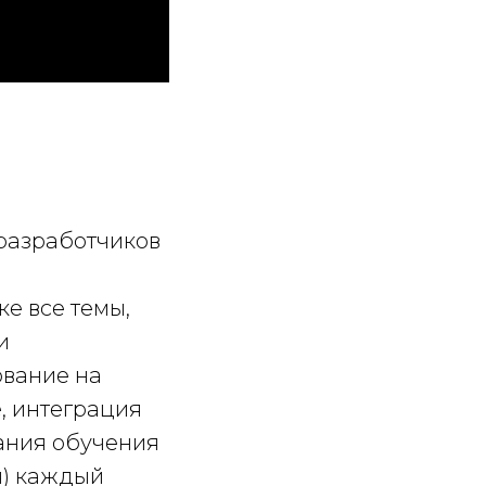
разработчиков
ке все темы,
и
ование на
e, интеграция
чания обучения
я) каждый