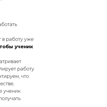
аботать
 в работу уже
тобы ученик
атривает
лирует работу
нтируем, что
естве.
е ученик
получать