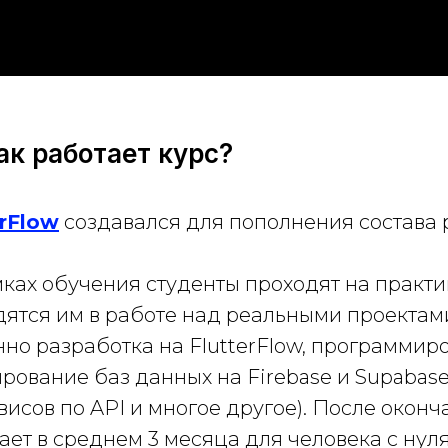
ак работает курс?
erFlow
создавался для пополнения состава 
мках обучения студенты проходят на практи
дятся им в работе над реальными проектам
но разработка на FlutterFlow, программир
тирование баз данных на Firebase и Supabas
исов по API и многое другое). После окон
ает в среднем 3 месяца для человека с нул